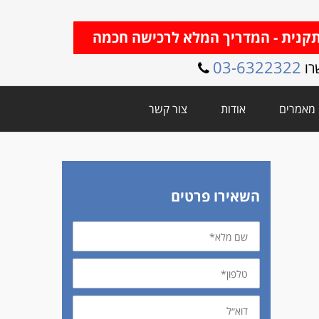
קנית - המדריך המלא לרכישה חכמה
03-6322322
מאמרים
אודות
צור קשר
השאירו פרטים
שם
מלא
טלפון
דוא״ל