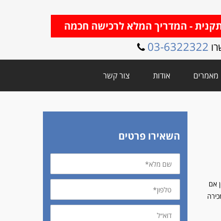
קנית - המדריך המלא לרכישה חכמה
03-6322322
מאמרים
אודות
צור קשר
השאירו פרטים
שם
מלא
טלפון
ן אם
כירה
דוא״ל