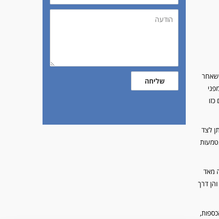
הודעה
 שאחר
שליחה
פני
כזו
ן לצד
נטמעות
ה מאד
והן דרך
כספות,