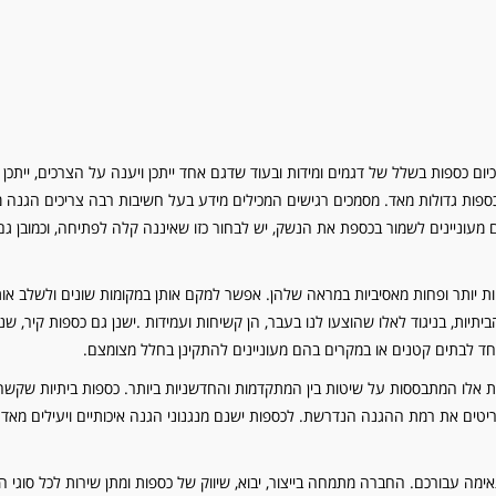
ום כספות בשלל של דגמים ומידות ובעוד שדגם אחד ייתכן ויענה על הצרכים, ייתכן
כספות גדולות מאד. מסמכים רגישים המכילים מידע בעל חשיבות רבה צריכים הגנה מ
ם מעוניינים לשמור בכספת את הנשק, יש לבחור כזו שאיננה קלה לפתיחה, וכמובן גם 
ות יותר ופחות מאסיביות במראה שלהן. אפשר למקם אותן במקומות שונים ולשלב אות
תיות, בניגוד לאלו שהוצעו לנו בעבר, הן קשיחות ועמידות .ישנן גם כספות קיר, ש
יוחד לבתים קטנים או במקרים בהם מעוניינים להתקינן בחלל מצומצם.
את אלו המתבססות על שיטות בין המתקדמות והחדשניות ביותר. כספות ביתיות שקש
ריטים את רמת ההגנה הנדרשת. לכספות ישנם מנגנוני הגנה איכותיים ויעילים מאד 
ה עבורכם. החברה מתמחה בייצור, יבוא, שיווק של כספות ומתן שירות לכל סוגי ה