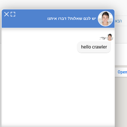
הבא »
פרטי התקשרות
טלפון:
03-6322322
פקס:
03-6320555
א
י
מ
י
י
ל:
yasafe.shai@gmail.com
כתובת:
שבז
י
14,
א
"ת
י
הוד